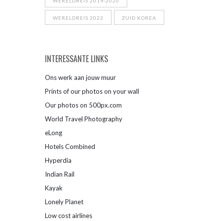
WERELDREIS 2019-2020
WERELDREIS 2022
ZUID KOREA
INTERESSANTE LINKS
Ons werk aan jouw muur
Prints of our photos on your wall
Our photos on 500px.com
World Travel Photography
eLong
Hotels Combined
Hyperdia
Indian Rail
Kayak
Lonely Planet
Low cost airlines