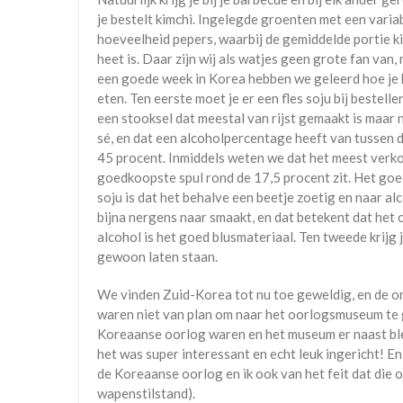
je bestelt kimchi. Ingelegde groenten met een varia
hoeveelheid pepers, waarbij de gemiddelde portie k
heet is. Daar zijn wij als watjes geen grote fan van,
een goede week in Korea hebben we geleerd hoe je
eten. Ten eerste moet je er een fles soju bij bestellen
een stooksel dat meestal van rijst gemaakt is maar n
sé, en dat een alcoholpercentage heeft van tussen 
45 procent. Inmiddels weten we dat het meest verk
goedkoopste spul rond de 17,5 procent zit. Het go
soju is dat het behalve een beetje zoetig en naar al
bijna nergens naar smaakt, en dat betekent dat het o
alcohol is het goed blusmateriaal. Ten tweede krijg 
gewoon laten staan.
We vinden Zuid-Korea tot nu toe geweldig, en de on
waren niet van plan om naar het oorlogsmuseum te 
Koreaanse oorlog waren en het museum er naast blee
het was super interessant en echt leuk ingericht! E
de Koreaanse oorlog en ik ook van het feit dat die o
wapenstilstand).