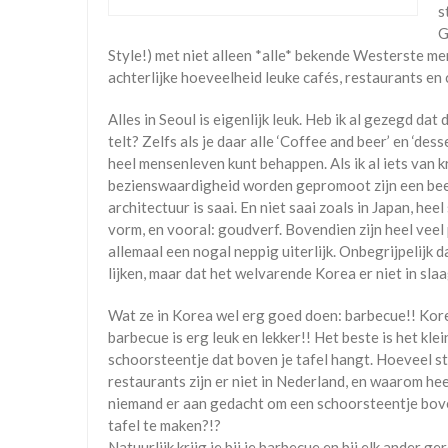
s
G
Style!) met niet alleen *alle* bekende Westerste me
achterlijke hoeveelheid leuke cafés, restaurants en
Alles in Seoul is eigenlijk leuk. Heb ik al gezegd d
telt? Zelfs als je daar alle ‘Coffee and beer’ en ‘dess
heel mensenleven kunt behappen. Als ik al iets van kr
bezienswaardigheid worden gepromoot zijn een beet
architectuur is saai. En niet saai zoals in Japan, hee
vorm, en vooral: goudverf. Bovendien zijn heel veel
allemaal een nogal neppig uiterlijk. Onbegrijpelijk 
lijken, maar dat het welvarende Korea er niet in sl
Wat ze in Korea wel erg goed doen: barbecue!! Ko
barbecue is erg leuk en lekker!! Het beste is het klei
schoorsteentje dat boven je tafel hangt. Hoeveel st
restaurants zijn er niet in Nederland, en waarom he
niemand er aan gedacht om een schoorsteentje bov
tafel te maken?!?
Natuurlijk krijg je bij je barbecue en bij elk ander ge