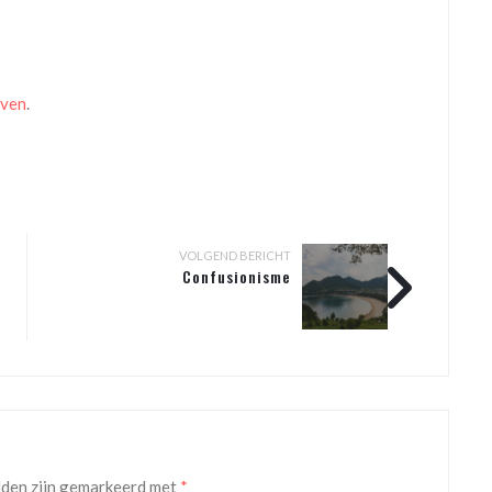
even
.
VOLGEND BERICHT
Confusionisme
lden zijn gemarkeerd met
*