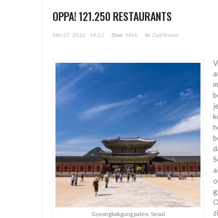
OPPA! 121.250 RESTAURANTS
Mei 25, 2016
14:22
Door
Miek
In
Zuid Korea
V
a
m
b
j
k
h
b
d
S
a
o
g
O
z
Gyeongbokgung paleis, Seoul