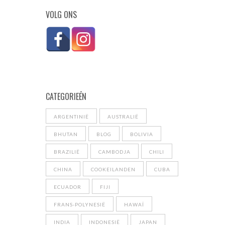
VOLG ONS
CATEGORIEĒN
ARGENTINIË
AUSTRALIË
BHUTAN
BLOG
BOLIVIA
BRAZILIË
CAMBODJA
CHILI
CHINA
COOKEILANDEN
CUBA
ECUADOR
FIJI
FRANS-POLYNESIË
HAWAÏ
INDIA
INDONESIË
JAPAN