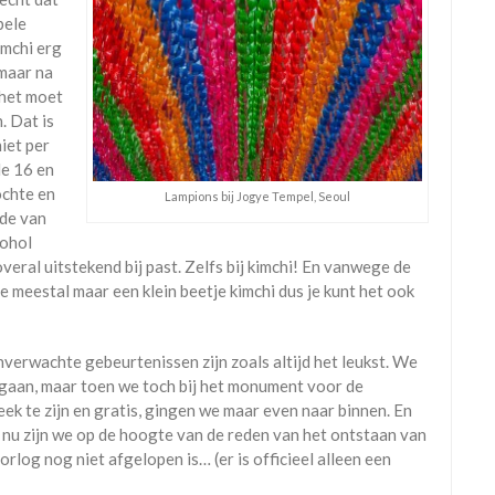
bele
imchi erg
 maar na
 het moet
. Dat is
iet per
de 16 en
ochte en
Lampions bij Jogye Tempel, Seoul
ede van
cohol
veral uitstekend bij past. Zelfs bij kimchi! En vanwege de
je meestal maar een klein beetje kimchi dus je kunt het ook
verwachte gebeurtenissen zijn zoals altijd het leukst. We
gaan, maar toen we toch bij het monument voor de
k te zijn en gratis, gingen we maar even naar binnen. En
n nu zijn we op de hoogte van de reden van het ontstaan van
orlog nog niet afgelopen is… (er is officieel alleen een