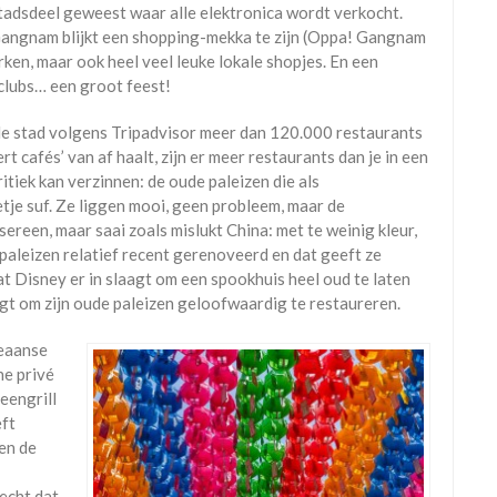
tadsdeel geweest waar alle elektronica wordt verkocht.
angnam blijkt een shopping-mekka te zijn (Oppa! Gangnam
rken, maar ook heel veel leuke lokale shopjes. En een
 clubs… een groot feest!
at de stad volgens Tripadvisor meer dan 120.000 restaurants
ert cafés’ van af haalt, zijn er meer restaurants dan je in een
itiek kan verzinnen: de oude paleizen die als
je suf. Ze liggen mooi, geen probleem, maar de
l sereen, maar saai zoals mislukt China: met te weinig kleur,
 paleizen relatief recent gerenoveerd en dat geeft ze
dat Disney er in slaagt om een spookhuis heel oud te laten
aagt om zijn oude paleizen geloofwaardig te restaureren.
reaanse
ne privé
eengrill
eft
en de
recht dat