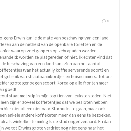
0
olgens Erwin kun je de mate van beschaving van een land
flezen aan de netheid van de openbare toiletten en de
anier waarop voetgangers op zebrapaden worden
ehandeld: worden ze platgereden of niet. Ik echter vind dat
e de beschaving van een land kunt zien aan het aantal
offietentjes (van het actually koffie serverende soort) en
et gebruik van straatnaambordjes en huisnummers. Tot ons
eider grote genoegen scoort Korea op alle fronten meer
an goed!
eoul staat met stip in mijn top tien van leukste steden. Niet
lleen zijn er zoveel koffietentjes dat we besloten hebben
m hier niet alleen niet naar Starbucks te gaan, maar ook
een enkele andere koffieketen meer dan eens te bezoeken.
ok als winkelbestemming is de stad ongeëvenaard. En dan
ijn we tot Erwins grote verdriet nog niet eens naar het