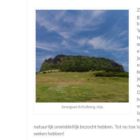
Z
g
b
‘
t
m
e
j
e
k
j
w
D
h
v
Seongsan Ilchulbong, Jeju
l
o
natuurlijk onmiddellijk bezocht hebben. Tot nu toe 
weken hebben!