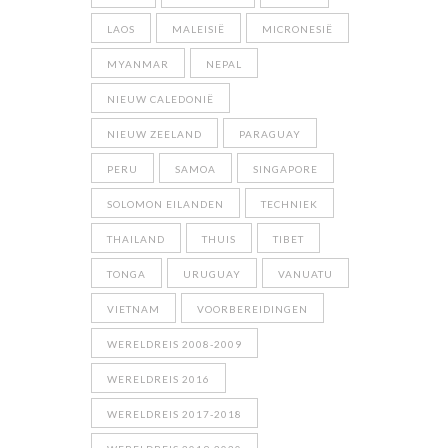
LAOS
MALEISIË
MICRONESIË
MYANMAR
NEPAL
NIEUW CALEDONIË
NIEUW ZEELAND
PARAGUAY
PERU
SAMOA
SINGAPORE
SOLOMON EILANDEN
TECHNIEK
THAILAND
THUIS
TIBET
TONGA
URUGUAY
VANUATU
VIETNAM
VOORBEREIDINGEN
WERELDREIS 2008-2009
WERELDREIS 2016
WERELDREIS 2017-2018