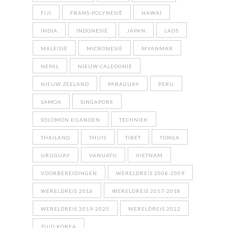
FIJI
FRANS-POLYNESIË
HAWAÏ
INDIA
INDONESIË
JAPAN
LAOS
MALEISIË
MICRONESIË
MYANMAR
NEPAL
NIEUW CALEDONIË
NIEUW ZEELAND
PARAGUAY
PERU
SAMOA
SINGAPORE
SOLOMON EILANDEN
TECHNIEK
THAILAND
THUIS
TIBET
TONGA
URUGUAY
VANUATU
VIETNAM
VOORBEREIDINGEN
WERELDREIS 2008-2009
WERELDREIS 2016
WERELDREIS 2017-2018
WERELDREIS 2019-2020
WERELDREIS 2022
ZUID KOREA