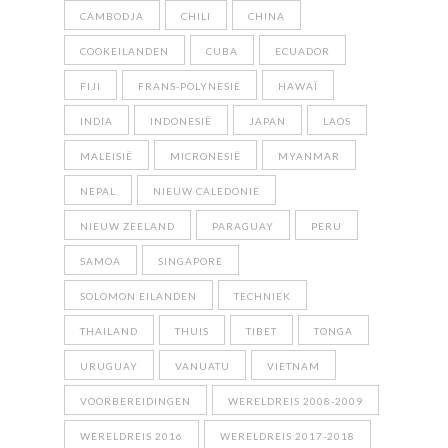
CAMBODJA
CHILI
CHINA
COOKEILANDEN
CUBA
ECUADOR
FIJI
FRANS-POLYNESIË
HAWAÏ
INDIA
INDONESIË
JAPAN
LAOS
MALEISIË
MICRONESIË
MYANMAR
NEPAL
NIEUW CALEDONIË
NIEUW ZEELAND
PARAGUAY
PERU
SAMOA
SINGAPORE
SOLOMON EILANDEN
TECHNIEK
THAILAND
THUIS
TIBET
TONGA
URUGUAY
VANUATU
VIETNAM
VOORBEREIDINGEN
WERELDREIS 2008-2009
WERELDREIS 2016
WERELDREIS 2017-2018