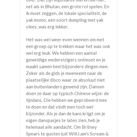
net als in Bhutan, een grote rol spelen. En
ik moet zeggen, de lokale specialiteit, de
yak momo, een soort dumpling met yak
vlees, was erg lekker.
Het was wel weer even wennen om met
een groep op te trekken maar het was ook
wel erg leuk. We hebben een aantal
geweldige medereizigers ontmoet en je
maakt samen heel bijzondere dingen mee.
Zeker als de gids je meeneemt naar de
plaatselijke disco waar ze absoluut niet
aan buitenlanders gewend zijn. Dansen
doen ze daar op typisch Chinese wijze: de
lijndans. Die hebben we geprobeerd mee
te doen en dat vindt men toch wel
bijzonder. Als je dan de kans krijgt om je
eigen danspasjes te laten zien, heb je
helemaal alle aandacht. Om Britney
Spears te quoten (uit Will.I.am’s Scream &