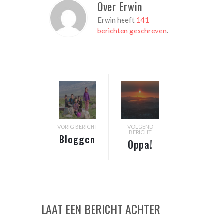
Over Erwin
Erwin heeft
141
berichten geschreven
.
VORIG BERICHT
VOLGEND
BERICHT
Bloggen
Oppa!
in Bhutan
121.250
Restaurants
LAAT EEN BERICHT ACHTER