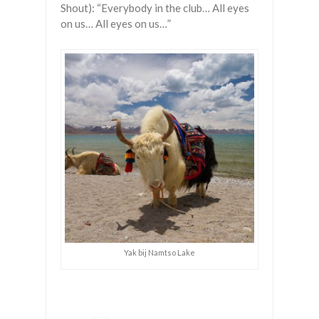
Shout): “Everybody in the club… All eyes
on us… All eyes on us…”
Yak bij Namtso Lake