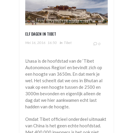
ELF DAGEN IN TIBET
Mei 16, 2016
16:50
In
Tibet
0
Lhasa is de hoofdstad van de ‘Tibet
Autonomous Region’ en bevindt zich op
een hoogte van 3650m. En dat merk je
wel. Het scheelt dat we ons in Bhutan al
vaak op een hoogte tussen de 2500 en
3000m bevonden en eigenlijk alleen de
dag dat we hier aankwamen echt last
hadden van de hoogte.
Omdat Tibet officieel onderdeel uitmaakt
van China is het geen echte hoofdstad.
Met 400.000 inwoners is het ook niet