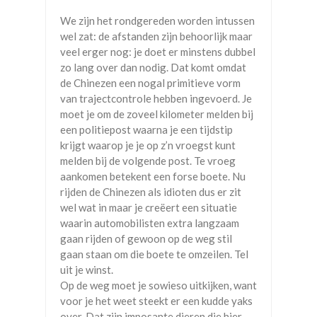
We zijn het rondgereden worden intussen
wel zat: de afstanden zijn behoorlijk maar
veel erger nog: je doet er minstens dubbel
zo lang over dan nodig. Dat komt omdat
de Chinezen een nogal primitieve vorm
van trajectcontrole hebben ingevoerd. Je
moet je om de zoveel kilometer melden bij
een politiepost waarna je een tijdstip
krijgt waarop je je op z’n vroegst kunt
melden bij de volgende post. Te vroeg
aankomen betekent een forse boete. Nu
rijden de Chinezen als idioten dus er zit
wel wat in maar je creëert een situatie
waarin automobilisten extra langzaam
gaan rijden of gewoon op de weg stil
gaan staan om die boete te omzeilen. Tel
uit je winst.
Op de weg moet je sowieso uitkijken, want
voor je het weet steekt er een kudde yaks
over. Dat zijn imposante dieren die hier,