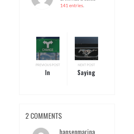
141 entries
.
PREVIOUS POST
NEXT POST
In
Saying
between
goodbye
jobs
to a
legend
2 COMMENTS
hansenmarina