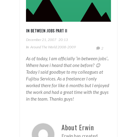
IN BETWEEN JOBS PART II
December 21, 2007
20:13
In
Around The World 2008-2009
2
As of today, I am officially ‘in between jobs’..
Where have i heard that one before? 😉
Today I said goodbye to my colleagues at
Fujitsu Services. As a freelancer I only
worked there for like 6 months but I enjoyed
the work and had a great time with the guys
in the team. Thanks guys!
About Erwin
Erwin has created