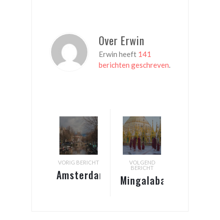
Over Erwin
Erwin heeft
141
berichten geschreven
.
VORIG BERICHT
VOLGEND
BERICHT
Amsterdam
Mingalaba
– Thuis