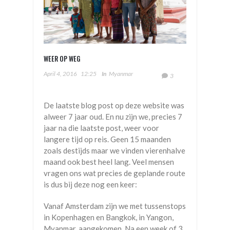
WEER OP WEG
April 4, 2016
12:25
In
Myanmar
3
De laatste blog post op deze website was
alweer 7 jaar oud. En nu zijn we, precies 7
jaar na die laatste post, weer voor
langere tijd op reis. Geen 15 maanden
zoals destijds maar we vinden vierenhalve
maand ook best heel lang. Veel mensen
vragen ons wat precies de geplande route
is dus bij deze nog een keer:
Vanaf Amsterdam zijn we met tussenstops
in Kopenhagen en Bangkok, in Yangon,
Myanmar, aangekomen. Na een week of 3