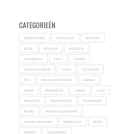
CATEGORIEĒN
ARGENTINIË
AUSTRALIË
BHUTAN
BLOG
BOLIVIA
BRAZILIË
CAMBODJA
CHILI
CHINA
COOKEILANDEN
CUBA
ECUADOR
FIJI
FRANS-POLYNESIË
HAWAÏ
INDIA
INDONESIË
JAPAN
LAOS
MALEISIË
MICRONESIË
MYANMAR
NEPAL
NIEUW CALEDONIË
NIEUW ZEELAND
PARAGUAY
PERU
SAMOA
SINGAPORE