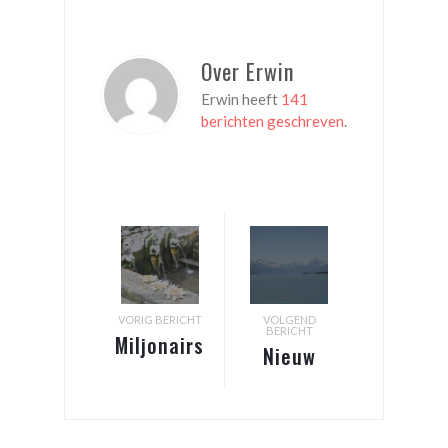
Over Erwin
Erwin heeft
141
berichten geschreven
.
VORIG BERICHT
VOLGEND
BERICHT
Miljonairs
Nieuw
op Bali
Zeeland
– van
Christchurch