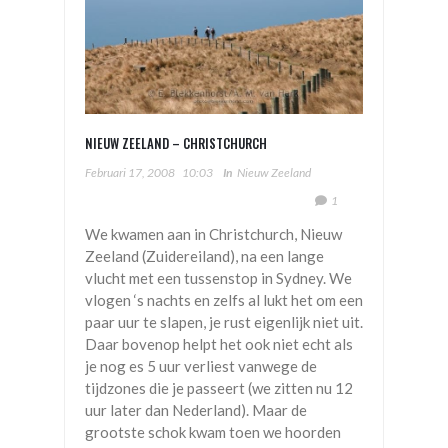
NIEUW ZEELAND – CHRISTCHURCH
Februari 17, 2008
10:03
In
Nieuw Zeeland
1
We kwamen aan in Christchurch, Nieuw
Zeeland (Zuidereiland), na een lange
vlucht met een tussenstop in Sydney. We
vlogen ‘s nachts en zelfs al lukt het om een
paar uur te slapen, je rust eigenlijk niet uit.
Daar bovenop helpt het ook niet echt als
je nog es 5 uur verliest vanwege de
tijdzones die je passeert (we zitten nu 12
uur later dan Nederland). Maar de
grootste schok kwam toen we hoorden