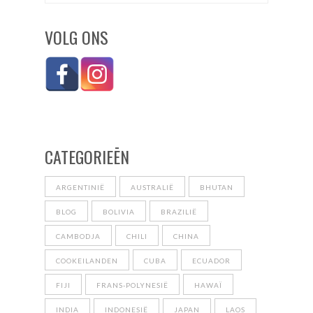
VOLG ONS
CATEGORIEĒN
ARGENTINIË
AUSTRALIË
BHUTAN
BLOG
BOLIVIA
BRAZILIË
CAMBODJA
CHILI
CHINA
COOKEILANDEN
CUBA
ECUADOR
FIJI
FRANS-POLYNESIË
HAWAÏ
INDIA
INDONESIË
JAPAN
LAOS