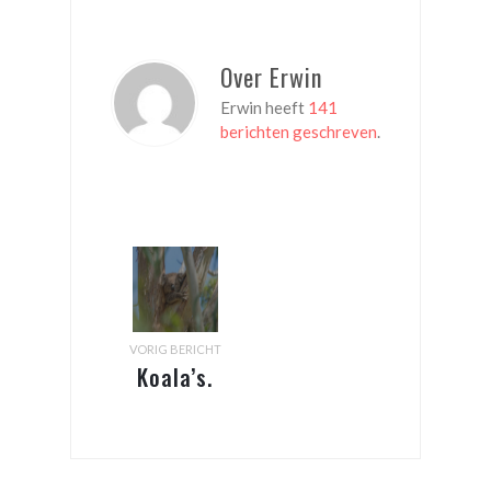
Over Erwin
Erwin heeft
141
berichten geschreven
.
VORIG BERICHT
Koala’s.
What
else?