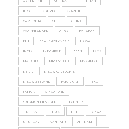
ARGENTINIË
AUSTRALIË
BHUTAN
BLOG
BOLIVIA
BRAZILIË
CAMBODJA
CHILI
CHINA
COOKEILANDEN
CUBA
ECUADOR
FIJI
FRANS-POLYNESIË
HAWAÏ
INDIA
INDONESIË
JAPAN
LAOS
MALEISIË
MICRONESIË
MYANMAR
NEPAL
NIEUW CALEDONIË
NIEUW ZEELAND
PARAGUAY
PERU
SAMOA
SINGAPORE
SOLOMON EILANDEN
TECHNIEK
THAILAND
THUIS
TIBET
TONGA
URUGUAY
VANUATU
VIETNAM