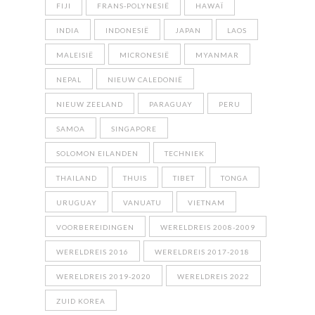
FIJI
FRANS-POLYNESIË
HAWAÏ
INDIA
INDONESIË
JAPAN
LAOS
MALEISIË
MICRONESIË
MYANMAR
NEPAL
NIEUW CALEDONIË
NIEUW ZEELAND
PARAGUAY
PERU
SAMOA
SINGAPORE
SOLOMON EILANDEN
TECHNIEK
THAILAND
THUIS
TIBET
TONGA
URUGUAY
VANUATU
VIETNAM
VOORBEREIDINGEN
WERELDREIS 2008-2009
WERELDREIS 2016
WERELDREIS 2017-2018
WERELDREIS 2019-2020
WERELDREIS 2022
ZUID KOREA