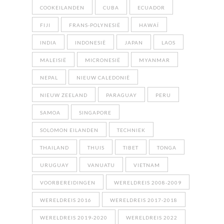
COOKEILANDEN
CUBA
ECUADOR
FIJI
FRANS-POLYNESIË
HAWAÏ
INDIA
INDONESIË
JAPAN
LAOS
MALEISIË
MICRONESIË
MYANMAR
NEPAL
NIEUW CALEDONIË
NIEUW ZEELAND
PARAGUAY
PERU
SAMOA
SINGAPORE
SOLOMON EILANDEN
TECHNIEK
THAILAND
THUIS
TIBET
TONGA
URUGUAY
VANUATU
VIETNAM
VOORBEREIDINGEN
WERELDREIS 2008-2009
WERELDREIS 2016
WERELDREIS 2017-2018
WERELDREIS 2019-2020
WERELDREIS 2022