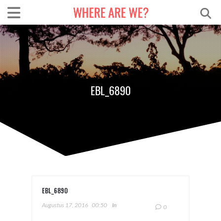
EBL_6890
EBL_6890
Augustus 17, 2016
00:50
In
0