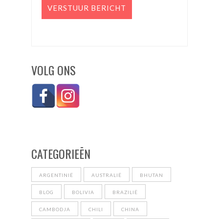
VOLG ONS
CATEGORIEĒN
ARGENTINIË
AUSTRALIË
BHUTAN
BLOG
BOLIVIA
BRAZILIË
CAMBODJA
CHILI
CHINA