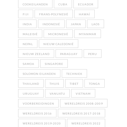
COOKEILANDEN
CUBA
ECUADOR
FIJI
FRANS-POLYNESIË
HAWAÏ
INDIA
INDONESIË
JAPAN
LAOS
MALEISIË
MICRONESIË
MYANMAR
NEPAL
NIEUW CALEDONIË
NIEUW ZEELAND
PARAGUAY
PERU
SAMOA
SINGAPORE
SOLOMON EILANDEN
TECHNIEK
THAILAND
THUIS
TIBET
TONGA
URUGUAY
VANUATU
VIETNAM
VOORBEREIDINGEN
WERELDREIS 2008-2009
WERELDREIS 2016
WERELDREIS 2017-2018
WERELDREIS 2019-2020
WERELDREIS 2022