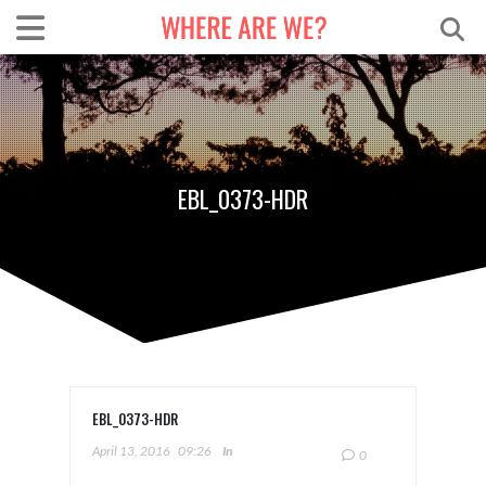
EBL_0373-HDR
EBL_0373-HDR
April 13, 2016
09:26
In
0