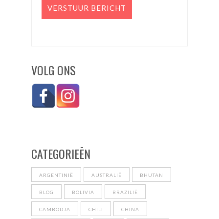
VOLG ONS
CATEGORIEĒN
ARGENTINIË
AUSTRALIË
BHUTAN
BLOG
BOLIVIA
BRAZILIË
CAMBODJA
CHILI
CHINA