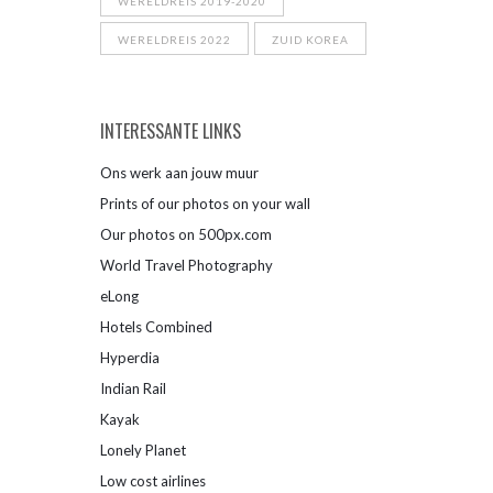
WERELDREIS 2019-2020
WERELDREIS 2022
ZUID KOREA
INTERESSANTE LINKS
Ons werk aan jouw muur
Prints of our photos on your wall
Our photos on 500px.com
World Travel Photography
eLong
Hotels Combined
Hyperdia
Indian Rail
Kayak
Lonely Planet
Low cost airlines