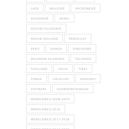
LAOS
MALEISIË
MICRONESIË
MYANMAR
NEPAL
NIEUW CALEDONIË
NIEUW ZEELAND
PARAGUAY
PERU
SAMOA
SINGAPORE
SOLOMON EILANDEN
TECHNIEK
THAILAND
THUIS
TIBET
TONGA
URUGUAY
VANUATU
VIETNAM
VOORBEREIDINGEN
WERELDREIS 2008-2009
WERELDREIS 2016
WERELDREIS 2017-2018