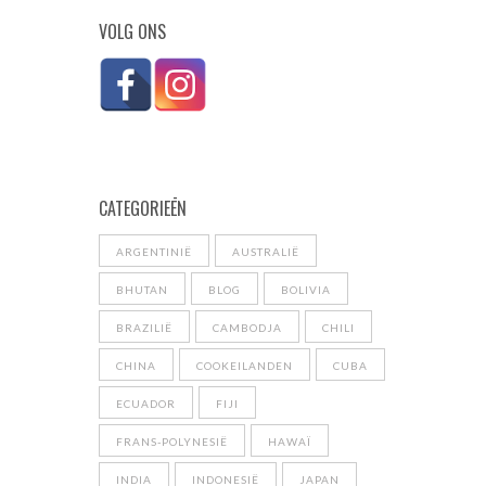
VOLG ONS
CATEGORIEĒN
ARGENTINIË
AUSTRALIË
BHUTAN
BLOG
BOLIVIA
BRAZILIË
CAMBODJA
CHILI
CHINA
COOKEILANDEN
CUBA
ECUADOR
FIJI
FRANS-POLYNESIË
HAWAÏ
INDIA
INDONESIË
JAPAN