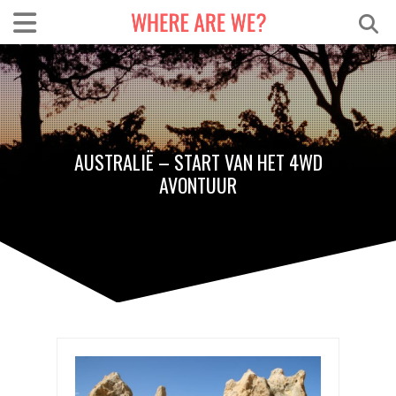
AUSTRALIË – START VAN HET 4WD
AVONTUUR