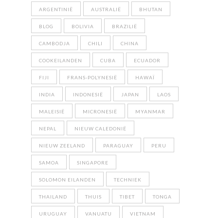
ARGENTINIË
AUSTRALIË
BHUTAN
BLOG
BOLIVIA
BRAZILIË
CAMBODJA
CHILI
CHINA
COOKEILANDEN
CUBA
ECUADOR
FIJI
FRANS-POLYNESIË
HAWAÏ
INDIA
INDONESIË
JAPAN
LAOS
MALEISIË
MICRONESIË
MYANMAR
NEPAL
NIEUW CALEDONIË
NIEUW ZEELAND
PARAGUAY
PERU
SAMOA
SINGAPORE
SOLOMON EILANDEN
TECHNIEK
THAILAND
THUIS
TIBET
TONGA
URUGUAY
VANUATU
VIETNAM