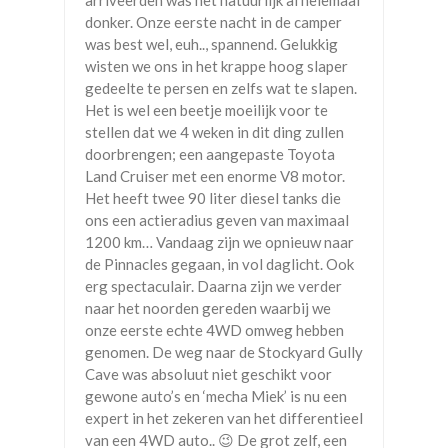
arriveerden was het natuurlijk al helemaal
donker. Onze eerste nacht in de camper
was best wel, euh.., spannend. Gelukkig
wisten we ons in het krappe hoog slaper
gedeelte te persen en zelfs wat te slapen.
Het is wel een beetje moeilijk voor te
stellen dat we 4 weken in dit ding zullen
doorbrengen; een aangepaste Toyota
Land Cruiser met een enorme V8 motor.
Het heeft twee 90 liter diesel tanks die
ons een actieradius geven van maximaal
1200 km… Vandaag zijn we opnieuw naar
de Pinnacles gegaan, in vol daglicht. Ook
erg spectaculair. Daarna zijn we verder
naar het noorden gereden waarbij we
onze eerste echte 4WD omweg hebben
genomen. De weg naar de Stockyard Gully
Cave was absoluut niet geschikt voor
gewone auto’s en ‘mecha Miek’ is nu een
expert in het zekeren van het differentieel
van een 4WD auto.. 😉 De grot zelf, een