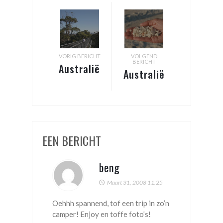
VORIG BERICHT
VOLGEND
BERICHT
Australië
Australië
– Zuid-
–
West
Kamperen
aan de
Koraalkust
EEN BERICHT
beng
Maart 31, 2008 11:25
Oehhh spannend, tof een trip in zo’n
camper! Enjoy en toffe foto’s!