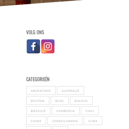
VOLG ONS
CATEGORIEĒN
ARGENTINIË
AUSTRALIË
BHUTAN
BLOG
BOLIVIA
BRAZILIË
CAMBODJA
CHILI
CHINA
COOKEILANDEN
CUBA