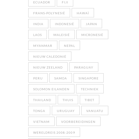
ECUADOR
FIJI
FRANS-POLYNESIË
HAWAÏ
INDIA
INDONESIË
JAPAN
LAOS
MALEISIË
MICRONESIË
MYANMAR
NEPAL
NIEUW CALEDONIË
NIEUW ZEELAND
PARAGUAY
PERU
SAMOA
SINGAPORE
SOLOMON EILANDEN
TECHNIEK
THAILAND
THUIS
TIBET
TONGA
URUGUAY
VANUATU
VIETNAM
VOORBEREIDINGEN
WERELDREIS 2008-2009